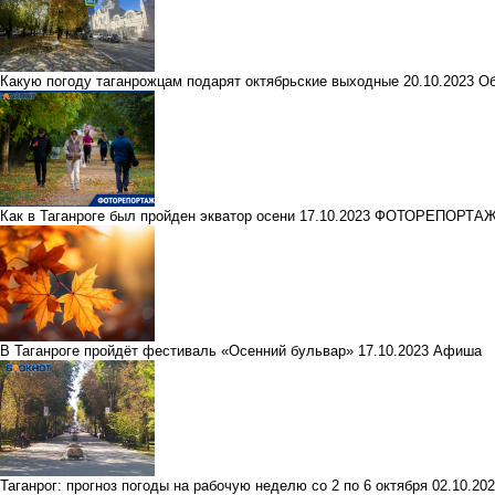
Какую погоду таганрожцам подарят октябрьские выходные
20.10.2023
О
Как в Таганроге был пройден экватор осени
17.10.2023
ФОТОРЕПОРТА
В Таганроге пройдёт фестиваль «Осенний бульвар»
17.10.2023
Афиша
Таганрог: прогноз погоды на рабочую неделю со 2 по 6 октября
02.10.20