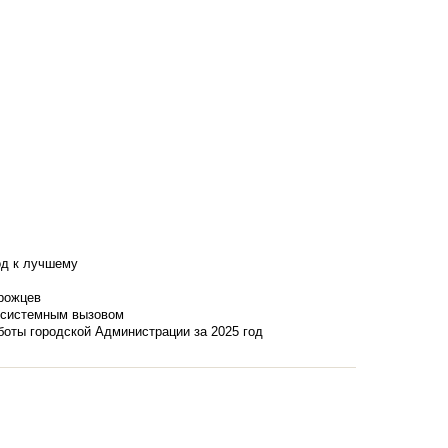
од к лучшему
нрожцев
и системным вызовом
боты городской Администрации за 2025 год