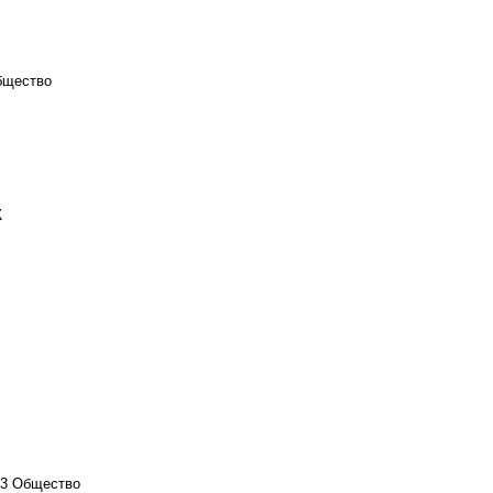
бщество
Ж
23
Общество