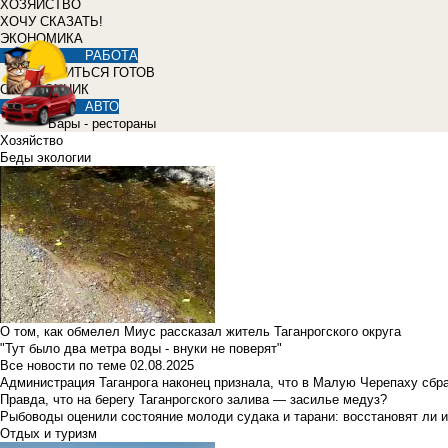
ХОЗЯЙСТВО
ХОЧУ СКАЗАТЬ!
ЭКОНОМИКА
РАБОТА
УЧИТЬСЯ ГОТОВ
СПРАВОЧНИК
АВТО
Бары - рестораны
Хозяйство
Беды экологии
О том, как обмелел Миус рассказал житель Таганрогского округа
"Тут было два метра воды - внуки не поверят"
Все новости по теме
02.08.2025
Администрация Таганрога наконец признала, что в Малую Черепаху сбр
Правда, что на берегу Таганрогского залива — засилье медуз?
Рыбоводы оценили состояние молоди судака и тарани: восстановят ли и
Отдых и туризм