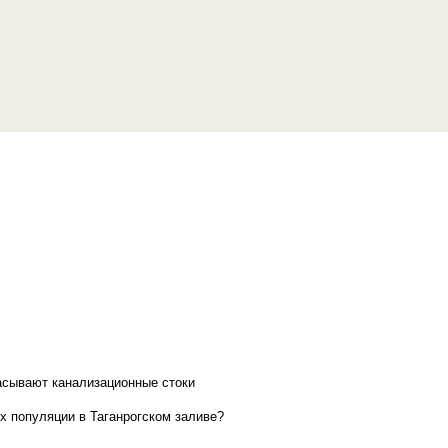
асывают канализационные стоки
х популяции в Таганрогском заливе?