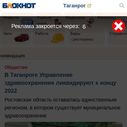
Таганрог
Новости
Учиться
Медицина
Магазины
готов
Реклама закроется через:
6
Авто
Работа
Бары
Справоч
- рестораны
ликвидация
Общество
В Таганроге Управление
здравоохранения ликвидируют к концу
2022
Ростовская область оставалась единственным
регионом, в котором существует муниципальное
здравоохранение