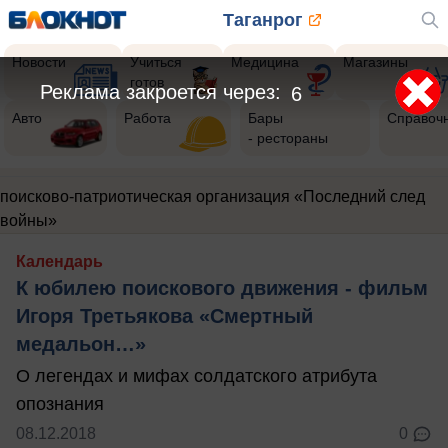
Таганрог
Новости
Учиться
Медицина
Магазины
готов
Реклама закроется через:
6
Авто
Работа
Бары
Справоч
- рестораны
поисково-патриотическая организация «Последний след
войны»
Календарь
К юбилею поискового движения - фильм
Игоря Третьякова «Смертный
медальон…»
О легендах и мифах солдатского атрибута
опознания
08.12.2018
0