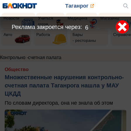
Таганрог
Новости
Учиться
Медицина
Магазины
готов
Реклама закроется через:
5
Авто
Работа
Бары
Справоч
- рестораны
Контрольно -счетная палата
Общество
Множественные нарушения контрольно-
счетная палата Таганрога нашла у МАУ
ЦКДД
По словам директора, она не знала об этом