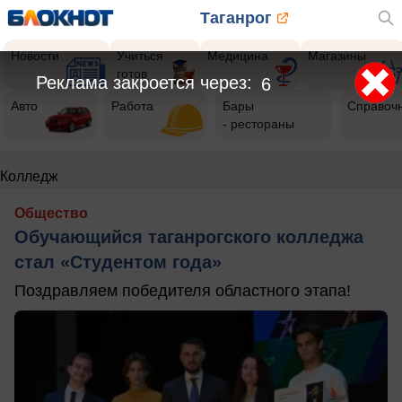
Таганрог
Новости
Учиться
Медицина
Магазины
готов
Реклама закроется через:
5
Авто
Работа
Бары
Справоч
- рестораны
Колледж
Общество
Обучающийся таганрогского колледжа
стал «Студентом года»
Поздравляем победителя областного этапа!