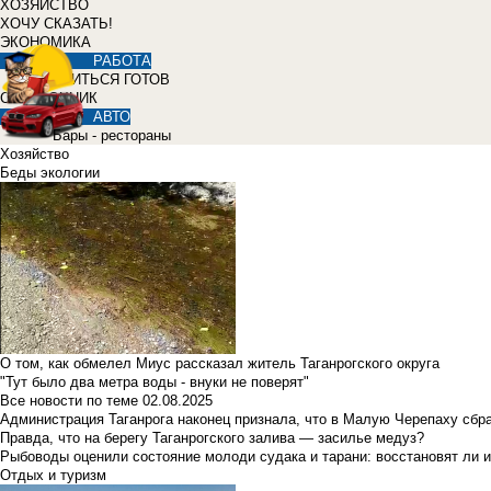
ХОЗЯЙСТВО
ХОЧУ СКАЗАТЬ!
ЭКОНОМИКА
РАБОТА
УЧИТЬСЯ ГОТОВ
СПРАВОЧНИК
АВТО
Бары - рестораны
Хозяйство
Беды экологии
О том, как обмелел Миус рассказал житель Таганрогского округа
"Тут было два метра воды - внуки не поверят"
Все новости по теме
02.08.2025
Администрация Таганрога наконец признала, что в Малую Черепаху сбр
Правда, что на берегу Таганрогского залива — засилье медуз?
Рыбоводы оценили состояние молоди судака и тарани: восстановят ли и
Отдых и туризм