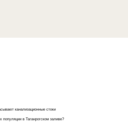
асывают канализационные стоки
х популяции в Таганрогском заливе?