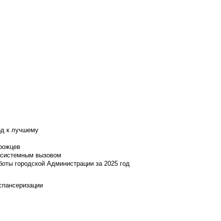
од к лучшему
нрожцев
и системным вызовом
боты городской Администрации за 2025 год
испансеризации