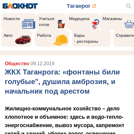
Таганрог
Новости
Учиться
Медицина
Магазины
готов
Авто
Работа
Бары
Справоч
- рестораны
Общество
09.12.2019
ЖКХ Таганрога: «фонтаны били
голубые", душила амброзия, и
начальник под арестом
Жилищно-коммунальное хозяйство – дело
хлопотное и объемное: здесь и водо-тепло-
энергоснабжение, вывоз мусора, капремонт
сетей и зданий, уборка дорог, освещение,