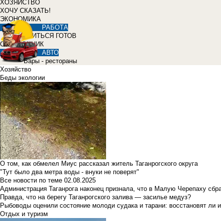
ХОЗЯЙСТВО
ХОЧУ СКАЗАТЬ!
ЭКОНОМИКА
РАБОТА
УЧИТЬСЯ ГОТОВ
СПРАВОЧНИК
АВТО
Бары - рестораны
Хозяйство
Беды экологии
О том, как обмелел Миус рассказал житель Таганрогского округа
"Тут было два метра воды - внуки не поверят"
Все новости по теме
02.08.2025
Администрация Таганрога наконец признала, что в Малую Черепаху сбр
Правда, что на берегу Таганрогского залива — засилье медуз?
Рыбоводы оценили состояние молоди судака и тарани: восстановят ли и
Отдых и туризм