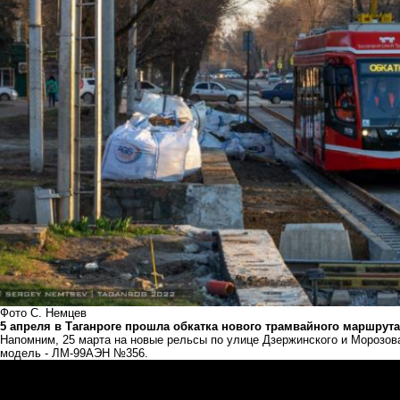
Фото С. Немцев
5 апреля в Таганроге прошла обкатка нового трамвайного маршрута
Напомним, 25 марта на новые рельсы по улице Дзержинского и Морозова
модель - ЛМ-99АЭН №356.