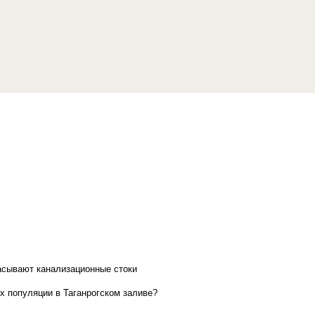
асывают канализационные стоки
х популяции в Таганрогском заливе?