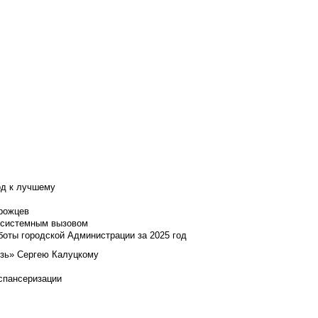
од к лучшему
нрожцев
и системным вызовом
боты городской Администрации за 2025 год
язь» Сергею Калуцкому
испансеризации