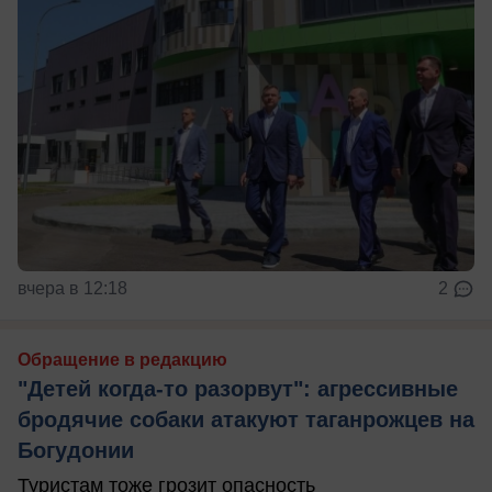
вчера в 12:18
2
Обращение в редакцию
"Детей когда-то разорвут": агрессивные
бродячие собаки атакуют таганрожцев на
Богудонии
Туристам тоже грозит опасность