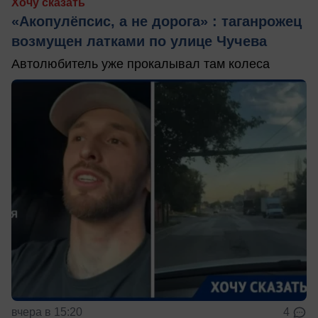
Хочу сказать
«Акопулёпсис, а не дорога» : таганрожец
возмущен латками по улице Чучева
Автолюбитель уже прокалывал там колеса
вчера в 15:20
4