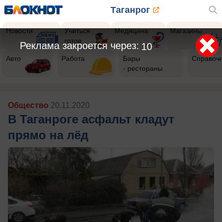
Таганрог
Новости
Учиться
Медицина
Магазины
готов
Реклама закроется через:
8
Авто
Работа
Бары
Справоч
- рестораны
Общество
20.11.2020
В Таганроге асфальт кладут
прямо на лёд