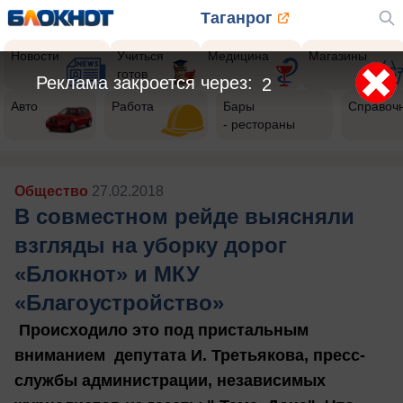
Таганрог
Новости
Учиться
Медицина
Магазины
готов
Авто
Работа
Бары
Справоч
- рестораны
Общество
27.02.2018
В совместном рейде выясняли
взгляды на уборку дорог
«Блокнот» и МКУ
«Благоустройство»
Происходило это под пристальным
вниманием депутата И. Третьякова, пресс-
службы администрации, независимых