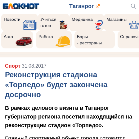
Таганрог
Новости
Учиться
Медицина
Магазины
готов
Авто
Работа
Бары
Справоч
- рестораны
Спорт
31.08.2017
Реконструкция стадиона
«Торпедо» будет закончена
досрочно
В рамках делового визита в Таганрог
губернатор региона посетил находящийся на
реконструкции стадион «Торпедо».
Главный спортивный объект города готовится