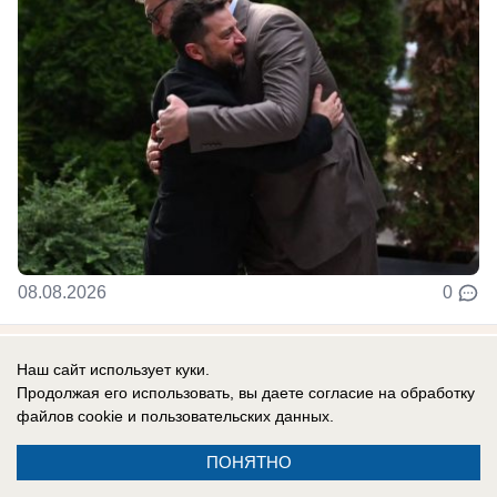
08.08.2026
0
В России
Наш сайт использует куки.
Гороскоп по знакам зодиака на 9 августа
Продолжая его использовать, вы даете согласие на обработку
файлов cookie
и пользовательских данных.
9 августа события заставят чаще
прислушиваться не только к логике, но и к
ПОНЯТНО
собственным ощущениям. Убывающая Луна