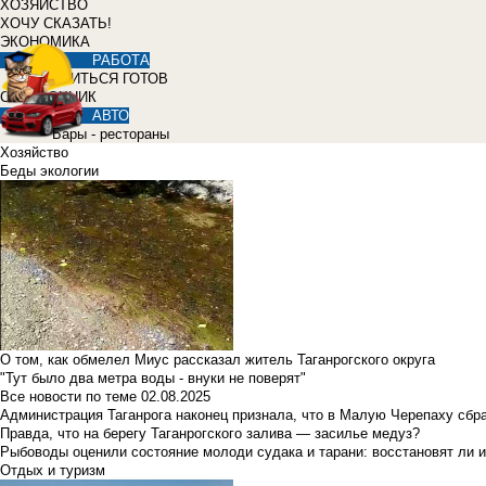
ХОЗЯЙСТВО
ХОЧУ СКАЗАТЬ!
ЭКОНОМИКА
РАБОТА
УЧИТЬСЯ ГОТОВ
СПРАВОЧНИК
АВТО
Бары - рестораны
Хозяйство
Беды экологии
О том, как обмелел Миус рассказал житель Таганрогского округа
"Тут было два метра воды - внуки не поверят"
Все новости по теме
02.08.2025
Администрация Таганрога наконец признала, что в Малую Черепаху сбр
Правда, что на берегу Таганрогского залива — засилье медуз?
Рыбоводы оценили состояние молоди судака и тарани: восстановят ли и
Отдых и туризм