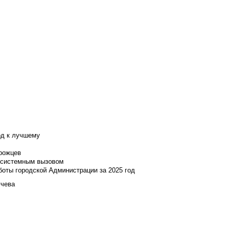
од к лучшему
нрожцев
и системным вызовом
боты городской Администрации за 2025 год
учева