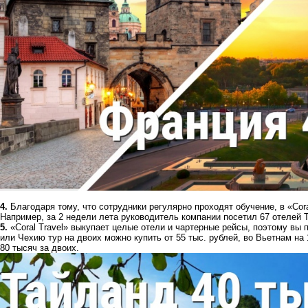
4.
Благодаря тому, что сотрудники регулярно проходят обучение, в «Cor
Например, за 2 недели лета руководитель компании посетил 67 отелей 
5.
«Coral Travel» выкупает целые отели и чартерные рейсы, поэтому вы
или Чехию тур на двоих можно купить от 55 тыс. рублей, во Вьетнам на 1
80 тысяч за двоих.