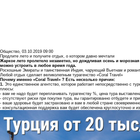
Общество
,
03.10.2019 09:00
Продлите лето и получите отдых, о котором давно мечтали
Жаркое лето пролетело незаметно, но дождливая осень и морозная
можно устроить в любое время года.
Роскошные Эмираты и таинственная Индия, чарующий Вьетнам и романт
Любой отдых сделает великолепным турагенство «Coral Travel»
Почему именно «Coral Travel» ? Есть несколько причин:
1.
Это единственное агентство, которое работает непосредственно с туро
плюсы:
- вам не надо будет переплачивать турагенству %, цена тура выставле
- отсутствуют риски при покупке тура, вы гарантированно отбудете и пр
- ваше здоровье будет застраховано и вам в любой стране своевремен
- консультационная поддержка вам будет обеспечена круглосуточно и и