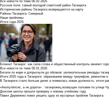
Все новости по теме
06.02.2025
Русское поле: самый молодой советский район Таганрога
Исторические районы Таганрога возвращаются на карту
Районы Таганрога: Северный
Наши проблемы
Итоги года 2025
Блокнот Таганрог: как сила слова и общественный контроль меняют гор
Все новости по теме
05.01.2026
Бегали по жаре и допрыгнули до облаков: увлекательные рекорды тага
Итоги 2025 года в Таганроге: образование между триумфом, ремонтом 
В Таганроге стало больше денег и появилась новая должность: итоги ра
«Акопулёпсис, а не дорога» : таганрожец возмущен латками по улице Ч
Донские школы прошли проверку к новому учебному году
Павел Деревянко помог решить одну из мусорных проблем Таганрога