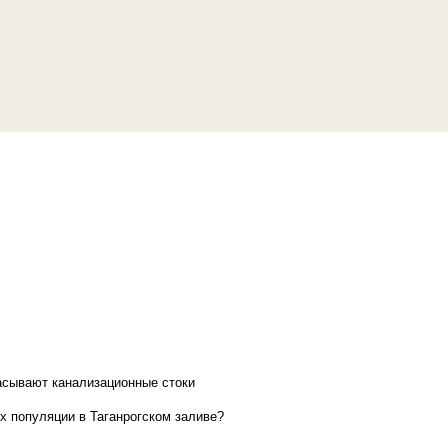
асывают канализационные стоки
х популяции в Таганрогском заливе?