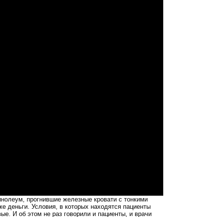
инолеум, прогнившие железные кровати с тонкими
же деньги. Условия, в которых находятся пациенты
ые. И об этом не раз говорили и пациенты, и врачи