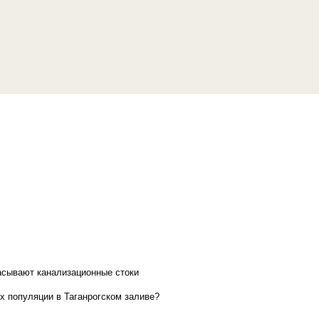
асывают канализационные стоки
х популяции в Таганрогском заливе?