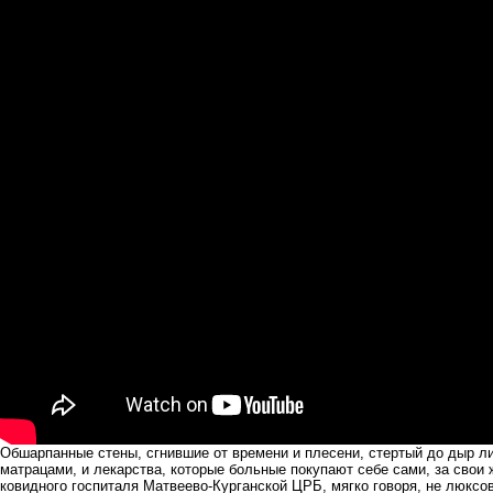
Обшарпанные стены, сгнившие от времени и плесени, стертый до дыр л
матрацами, и лекарства, которые больные покупают себе сами, за свои 
ковидного госпиталя Матвеево-Курганской ЦРБ, мягко говоря, не люксов