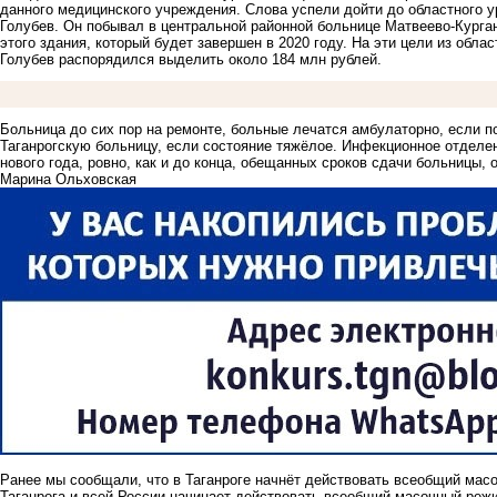
данного медицинского учреждения. Слова успели дойти до областного 
Голубев. Он побывал в центральной районной больнице Матвеево-Курган
этого здания, который будет завершен в 2020 году. На эти цели из обл
Голубев распорядился выделить около 184 млн рублей.
Больница до сих пор на ремонте, больные лечатся амбулаторно, если п
Таганрогскую больницу, если состояние тяжёлое. Инфекционное отделен
нового года, ровно, как и до конца, обещанных сроков сдачи больницы, 
Марина Ольховская
Ранее мы сообщали, что
в
Таганроге начнёт действовать всеобщий мас
Таганрога и всей России начинает действовать всеобщий масочный реж