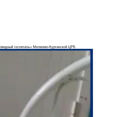
«ковидный госпиталь» Матвеево-Курганской ЦРБ