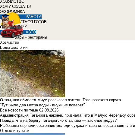
ХОЗЯЙСТВО
ХОЧУ СКАЗАТЬ!
ЭКОНОМИКА
РАБОТА
УЧИТЬСЯ ГОТОВ
СПРАВОЧНИК
АВТО
Бары - рестораны
Хозяйство
Беды экологии
О том, как обмелел Миус рассказал житель Таганрогского округа
"Тут было два метра воды - внуки не поверят"
Все новости по теме
02.08.2025
Администрация Таганрога наконец признала, что в Малую Черепаху сбр
Правда, что на берегу Таганрогского залива — засилье медуз?
Рыбоводы оценили состояние молоди судака и тарани: восстановят ли и
Отдых и туризм