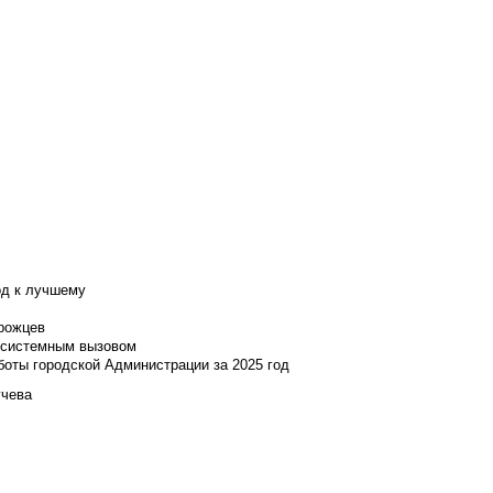
од к лучшему
нрожцев
и системным вызовом
боты городской Администрации за 2025 год
учева