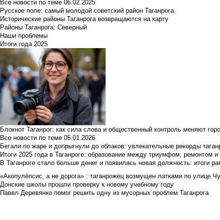
Все новости по теме
06.02.2025
Русское поле: самый молодой советский район Таганрога
Исторические районы Таганрога возвращаются на карту
Районы Таганрога: Северный
Наши проблемы
Итоги года 2025
Блокнот Таганрог: как сила слова и общественный контроль меняют гор
Все новости по теме
05.01.2026
Бегали по жаре и допрыгнули до облаков: увлекательные рекорды тага
Итоги 2025 года в Таганроге: образование между триумфом, ремонтом 
В Таганроге стало больше денег и появилась новая должность: итоги ра
«Акопулёпсис, а не дорога» : таганрожец возмущен латками по улице Ч
Донские школы прошли проверку к новому учебному году
Павел Деревянко помог решить одну из мусорных проблем Таганрога