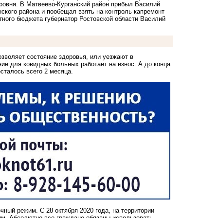
уровня. В Матвеево-Курганский район прибыл Василий
ского района и пообещал взять на контроль капремонт
астного бюджета губернатор Ростовской области Василий
озволяет состояние здоровья, или уезжают в
ие для ковидных больных работает на износ. А до конца
осталось всего 2 месяца.
очный режим
. С 28 октября 2020 года, на территории
им. Абсолютно все граждане обязаны использовать