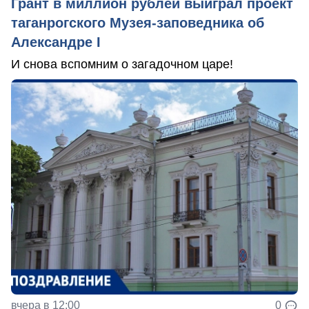
Грант в миллион рублей выиграл проект
таганрогского Музея-заповедника об
Александре I
И снова вспомним о загадочном царе!
вчера в 12:00
0