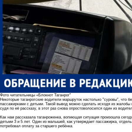
Фото читательницы «Блокнот Таганрог"
Некоторые таганрогские водители маршруток настолько "суровы", что бе
пассажирками с детьми. Такой вывод можно сделать исходя из жалобы 
судя по её рассказу, в этот раз снова опростоволосился один из водит
Как нам рассказала таганроженка, вопиющая ситуация произошла сегодн
детьми 3 и 5 лет. Один из малышей, как утверждает пассажирка, отдель
потребовал оплату за старшего ребёнка.