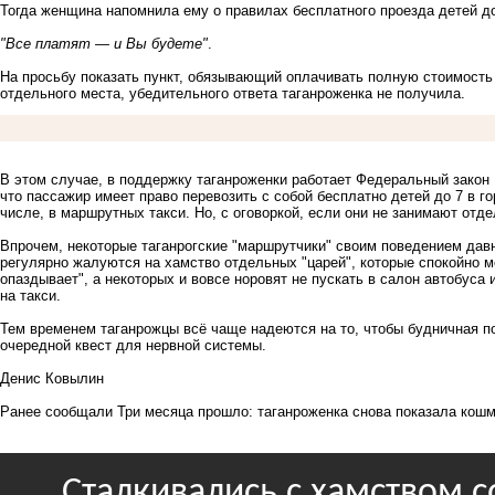
Тогда женщина напомнила ему о правилах бесплатного проезда детей до 
"Все платят — и Вы будете"
.
На просьбу показать пункт, обязывающий оплачивать полную стоимость 
отдельного места, убедительного ответа таганроженка не получила.
В этом случае, в поддержку таганроженки работает Федеральный закон №
что пассажир имеет право перевозить с собой бесплатно детей до 7 в г
числе, в маршрутных такси. Но, с оговоркой, если они не занимают отд
Впрочем, некоторые таганрогские "маршрутчики" своим поведением давн
регулярно жалуются на хамство отдельных "царей", которые спокойно 
опаздывает", а некоторых и вовсе норовят не пускать в салон автобуса
на такси.
Тем временем таганрожцы всё чаще надеются на то, чтобы будничная по
очередной квест для нервной системы.
Денис Ковылин
Ранее сообщали
Три месяца прошло: таганроженка снова показала кош