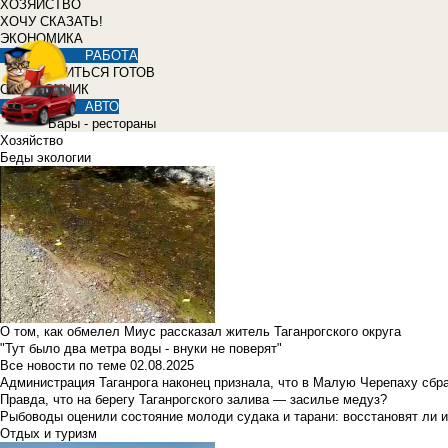
ХОЗЯЙСТВО
ХОЧУ СКАЗАТЬ!
ЭКОНОМИКА
РАБОТА
УЧИТЬСЯ ГОТОВ
СПРАВОЧНИК
АВТО
Бары - рестораны
Хозяйство
Беды экологии
О том, как обмелел Миус рассказал житель Таганрогского округа
"Тут было два метра воды - внуки не поверят"
Все новости по теме
02.08.2025
Администрация Таганрога наконец признала, что в Малую Черепаху сбр
Правда, что на берегу Таганрогского залива — засилье медуз?
Рыбоводы оценили состояние молоди судака и тарани: восстановят ли и
Отдых и туризм