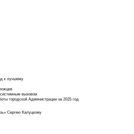
од к лучшему
нрожцев
и системным вызовом
боты городской Администрации за 2025 год
язь» Сергею Калуцкому