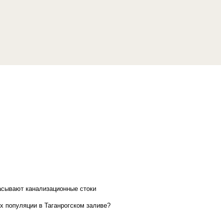
асывают канализационные стоки
х популяции в Таганрогском заливе?