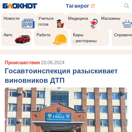
Таганрог
Новости
Учиться
Медицина
Магазины
готов
Авто
Работа
Бары
Справоч
- рестораны
Происшествия
20.06.2024
Госавтоинспекция разыскивает
виновников ДТП