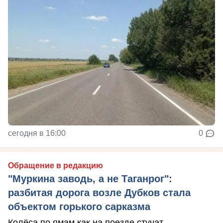
сегодня в 16:00
0
Обращение в редакцию
"Муркина заводь, а не Таганрог":
разбитая дорога возле Дубков стала
объектом горького сарказма
Колёса по ямам как на поезде стучат