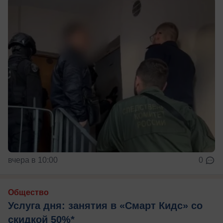
вчера в 10:00
0
Общество
Услуга дня: занятия в «Смарт Кидс» со
скидкой 50%*