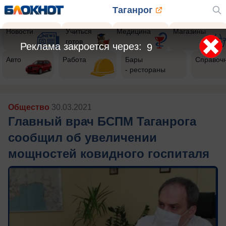
Таганрог
Новости
Учиться
Медицина
Магазины
готов
Реклама закроется через:
7
Авто
Работа
Бары
Справоч
- рестораны
Общество
30.03.2021
Главный врач БСПМ Таганрога
сообщил об увеличении
мощностей ковидного госпиталя