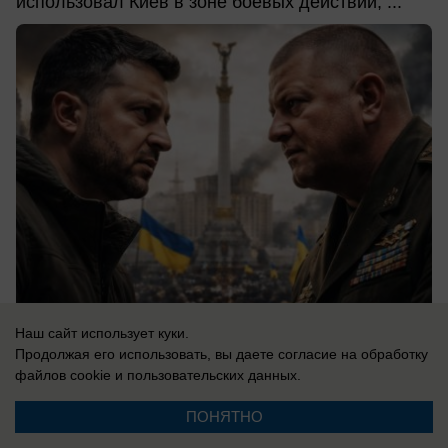
использовал Киев в зоне боевых действий, ...
Наш сайт использует куки.
06.08.2026
0
Продолжая его использовать, вы даете согласие на обработку
файлов cookie
и пользовательских данных.
ПОНЯТНО
Новости СМИ2