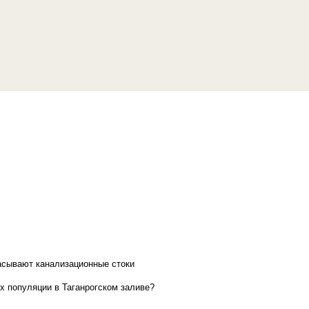
асывают канализационные стоки
х популяции в Таганрогском заливе?