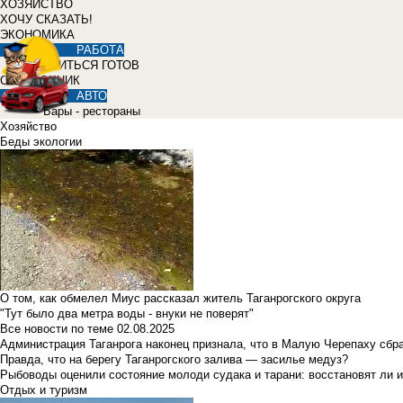
ХОЗЯЙСТВО
ХОЧУ СКАЗАТЬ!
ЭКОНОМИКА
РАБОТА
УЧИТЬСЯ ГОТОВ
СПРАВОЧНИК
АВТО
Бары - рестораны
Хозяйство
Беды экологии
О том, как обмелел Миус рассказал житель Таганрогского округа
"Тут было два метра воды - внуки не поверят"
Все новости по теме
02.08.2025
Администрация Таганрога наконец признала, что в Малую Черепаху сбр
Правда, что на берегу Таганрогского залива — засилье медуз?
Рыбоводы оценили состояние молоди судака и тарани: восстановят ли и
Отдых и туризм