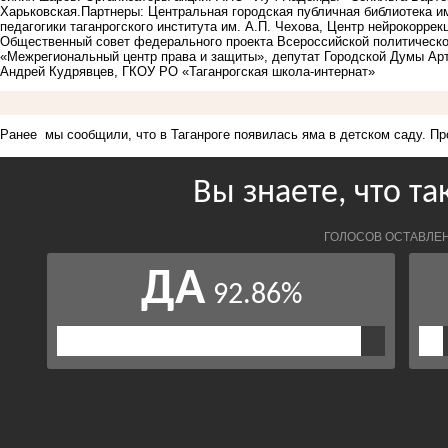
Харьковская.Партнеры: Центральная городская публичная библиотека им
педагогики таганрогского института им. А.П. Чехова, Центр нейрокоррек
Общественный совет федерального проекта Всероссийской политическо
«Межрегиональный центр права и защиты», депутат Городской Думы А
Андрей Кудрявцев, ГКОУ РО «Таганрогская школа-интернат»
Ранее мы сообщили, что в Таганроге появилась яма в детском саду.
Пр