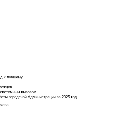
од к лучшему
нрожцев
и системным вызовом
боты городской Администрации за 2025 год
учева