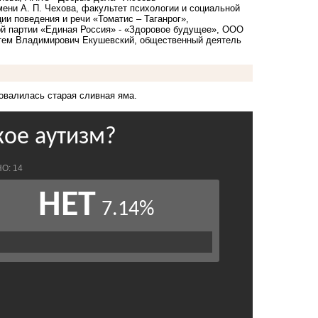
ени А. П. Чехова, факультет психологии и социальной
ции поведения и речи «Томатис – Таганрог»,
й партии «Единая Россия» - «Здоровое будущее», ООО
ртем Владимирович Екушевский, общественный деятель
овалилась старая сливная яма.