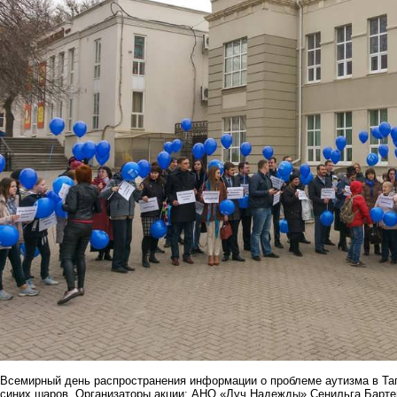
Всемирный день распространения информации о проблеме аутизма в Таг
синих шаров. Организаторы акции: АНО «Луч Надежды» Сенильга Барт