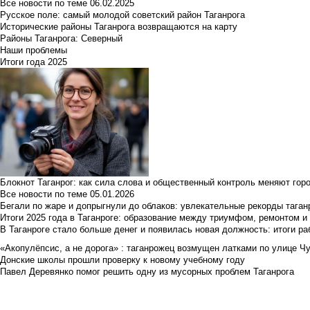
Все новости по теме
06.02.2025
Русское поле: самый молодой советский район Таганрога
Исторические районы Таганрога возвращаются на карту
Районы Таганрога: Северный
Наши проблемы
Итоги года 2025
Блокнот Таганрог: как сила слова и общественный контроль меняют гор
Все новости по теме
05.01.2026
Бегали по жаре и допрыгнули до облаков: увлекательные рекорды тага
Итоги 2025 года в Таганроге: образование между триумфом, ремонтом 
В Таганроге стало больше денег и появилась новая должность: итоги ра
«Акопулёпсис, а не дорога» : таганрожец возмущен латками по улице Ч
Донские школы прошли проверку к новому учебному году
Павел Деревянко помог решить одну из мусорных проблем Таганрога