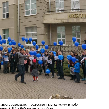
анроге завершится торжественным запуском в небо
енева, АНКО «Добрые дела» Любовь