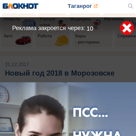
Таганрог
Новости
Учиться
Медицина
Магазины
готов
Реклама закроется через:
10
Авто
Работа
Бары
Справоч
- рестораны
31.12.2017
Новый год 2018 в Морозовске
Публикации на тему: Новый год 2018
в Морозовске