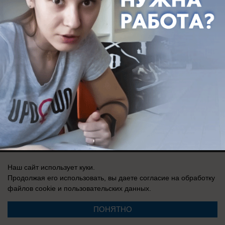
Здесь ничего нет
Реклама на сайте
Вакансии
Контакты
Информация
Запись о регистрации СМИ: Эл № ФС 77-73438, выдано Федеральной
службой по надзору в сфере связи, информационных технологий и
массовых коммуникаций (Роскомнадзор) 17 августа 2018 г.
Наш сайт использует куки.
Продолжая его использовать, вы даете согласие на обработку
файлов cookie
и пользовательских данных.
ПОНЯТНО