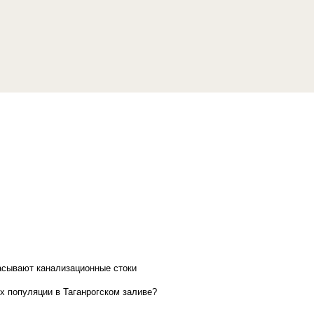
асывают канализационные стоки
х популяции в Таганрогском заливе?