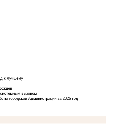
од к лучшему
нрожцев
и системным вызовом
боты городской Администрации за 2025 год