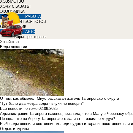
ХОЗЯЙСТВО
ХОЧУ СКАЗАТЬ!
ЭКОНОМИКА
РАБОТА
УЧИТЬСЯ ГОТОВ
СПРАВОЧНИК
АВТО
Бары - рестораны
Хозяйство
Беды экологии
О том, как обмелел Миус рассказал житель Таганрогского округа
"Тут было два метра воды - внуки не поверят"
Все новости по теме
02.08.2025
Администрация Таганрога наконец признала, что в Малую Черепаху сбр
Правда, что на берегу Таганрогского залива — засилье медуз?
Рыбоводы оценили состояние молоди судака и тарани: восстановят ли и
Отдых и туризм