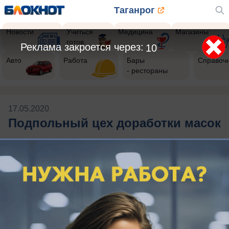
Таганрог
Новости
Учиться
Медицина
Магазины
готов
Реклама закроется через:
10
Авто
Работа
Бары
Справоч
- рестораны
17.05.2020
Подпольный цех доработки масок
Публикации на тему: Подпольный
цех доработки масок