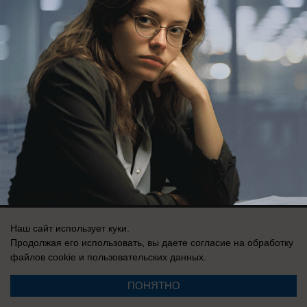
Здесь ничего нет
Реклама на сайте
Вакансии
Контакты
Информация
Запись о регистрации СМИ: Эл № ФС 77-73438, выдано Федеральной
службой по надзору в сфере связи, информационных технологий и
массовых коммуникаций (Роскомнадзор) 17 августа 2018 г.
Наш сайт использует куки.
Продолжая его использовать, вы даете согласие на обработку
файлов cookie
и пользовательских данных.
ПОНЯТНО