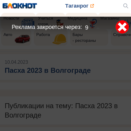
Таганрог
Новости
Учиться
Медицина
Магазины
готов
Реклама закроется через:
8
Авто
Работа
Бары
Справоч
- рестораны
10.04.2023
Пасха 2023 в Волгограде
Публикации на тему: Пасха 2023 в
Волгограде