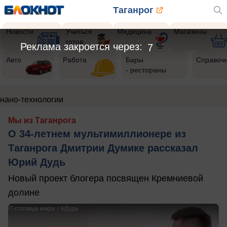
Таганрог
Новости
Учиться
Медицина
Магазины
готов
Реклама закроется через:
7
Авто
Работа
Бары
Справоч
- рестораны
нано-технологии
Мы из Таганрога
О 34-летнем мультимиллионере из
Таганрога Дмитрии Думике рассказал
Юрий Дудь
Новый проект блогера посвящен Кремниевой
долине