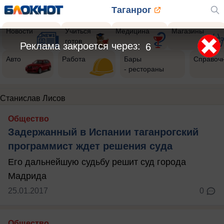
Таганрог
Новости
Учиться
Медицина
Магазины
готов
Реклама закроется через:
6
Авто
Работа
Бары
Справоч
- рестораны
Станислав Лисов
Общество
Задержанный в Испании таганрогский
программист ждет решения суда
Его дальнейшую судьбу решит суд города
Мадрида
25.01.2017
0
Общество