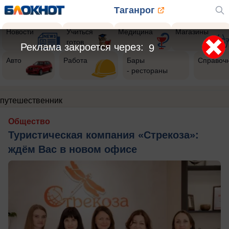
Таганрог
Новости
Учиться
Медицина
Магазины
готов
Реклама закроется через:
8
Авто
Работа
Бары
Справоч
- рестораны
путешественник
Общество
Туристическая компания «Стрекоза»:
ждём Вас в новом офисе