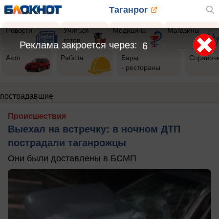
Таганрог
Новости
Учиться
Медицина
Магазины
готов
Реклама закроется через:
5
Авто
Работа
Бары
Справоч
- рестораны
пострадавшие
Происшествия
Выехал на встречку: в ночном ДТП
пострадали таганрожцы
Они были доставлены в БСМП