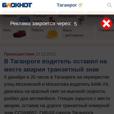
Таганрог
Новости
Учиться
Медицина
Магазины
готов
Реклама закроется через:
3
Авто
Работа
Бары
Справоч
- рестораны
Происшествия
10.12.2012
В Таганроге водитель оставил на
месте аварии транзитный знак
9 декабря в 20 часов в Таганроге на перекрестке
улиц Московской и Москатова водитель БМВ-Х5,
двигаясь на красный свет на высокой скорости,
разбил два автомобиля. Гонщик скрылся с места
аварии, оставив на дороге транзитный номерной
знак СС599В52. ГИБДД города Таганрога