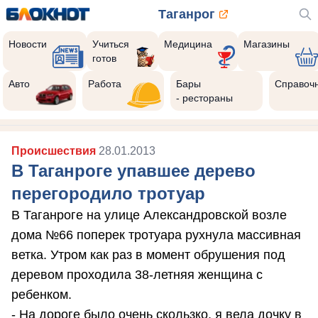
Таганрог
Новости
Учиться
Медицина
Магазины
готов
Авто
Работа
Бары
Справоч
- рестораны
Происшествия
28.01.2013
В Таганроге упавшее дерево
перегородило тротуар
В Таганроге на улице Александровской возле
дома №66 поперек тротуара рухнула массивная
ветка. Утром как раз в момент обрушения под
деревом проходила 38-летняя женщина с
ребенком.
- На дороге было очень скользко, я вела дочку в