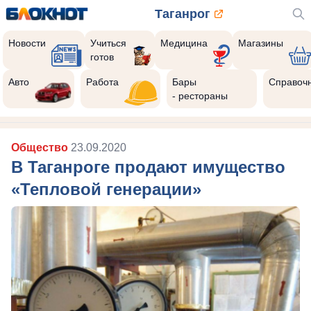
Таганрог
Новости
Учиться
Медицина
Магазины
готов
Авто
Работа
Бары
Справоч
- рестораны
Общество
23.09.2020
В Таганроге продают имущество
«Тепловой генерации»