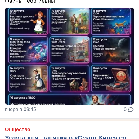
Фаины Георгиевны
вчера в 09:45
0
Общество
Услуга дня: занятия в «Смарт Кидс» со