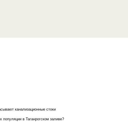
асывают канализационные стоки
х популяции в Таганрогском заливе?