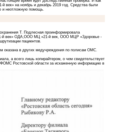
 настоящее время идет доследственная проверка. И как
й век» на ноябрь и декабрь 2019 год. Средства были
ю и неотложную помощь.
оохранения Т. Подлесная проинформировала
-й век» ОДА,ООО МЦ «21-й век, ООО МЦР «Здоровье -
ршрутизации пациентов.
 им оказана в других медучреждения по полисам ОМС.
иала, а всего лишь копирайтером, о чем свидетельствует
 ТФОМС Ростовской области за искаженную информацию в