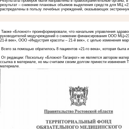
Результаты проверок были направлены в правоохранительные органы, в
результат – снижение плановых объемов выделения средств для МЦ «21-
распределены в пользу лечебных учреждений, оказывающих экстренну
Также «Блокнот» проинформировали, что начальник управления здрав
руководителей медучреждений о снижении финансирования ООО МЦ«21
21-й век», ООО «Индустрия красоты – 21-й век», с целью изменения ма
Всего за помощью обратилось 8 пациентов «21-го века», которая была
От редакции: Поскольку «Блокнот-Таганрог» не является автором матер
ссылка в материале, но мы считаем своим долгом принести извинения
материале.