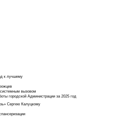
од к лучшему
нрожцев
и системным вызовом
боты городской Администрации за 2025 год
язь» Сергею Калуцкому
испансеризации