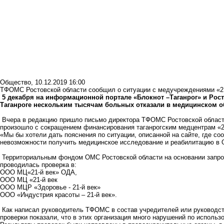
Общество
,
10.12.2019 16:00
ТФОМС Ростовской области сообщил о ситуации с медучреждениями «21-
5 декабря на информационной портале «Блокнот –Таганрог» и Рост
Таганроге нескольким тысячам больных отказали в медицинском о
Вчера в редакцию пришло письмо директора ТФОМС Ростовской области 
произошло с сокращением финансирования таганрогским медцентрам «2
«Мы бы хотели дать пояснения по ситуации, описанной на сайте, где с
невозможности получить медицинское исследование и реабилитацию в 
Территориальным фондом ОМС Ростовской области на основании запрос
проводилась проверка в:
ООО МЦ«21-й век» ОДА,
ООО МЦ «21-й век
ООО МЦР «Здоровье - 21-й век»
ООО «Индустрия красоты – 21-й век».
Как написал руководитель ТФОМС в состав учредителей или руководство
проверки показали, что в этих организация много нарушений по исполь