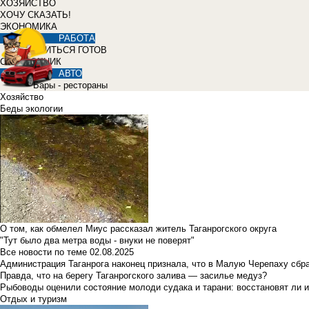
ХОЗЯЙСТВО
ХОЧУ СКАЗАТЬ!
ЭКОНОМИКА
РАБОТА
УЧИТЬСЯ ГОТОВ
СПРАВОЧНИК
АВТО
Бары - рестораны
Хозяйство
Беды экологии
О том, как обмелел Миус рассказал житель Таганрогского округа
"Тут было два метра воды - внуки не поверят"
Все новости по теме
02.08.2025
Администрация Таганрога наконец признала, что в Малую Черепаху сбр
Правда, что на берегу Таганрогского залива — засилье медуз?
Рыбоводы оценили состояние молоди судака и тарани: восстановят ли и
Отдых и туризм