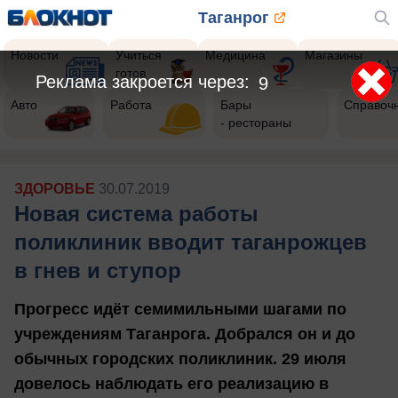
Таганрог
Новости
Учиться
Медицина
Магазины
готов
Реклама закроется через:
7
Авто
Работа
Бары
Справоч
- рестораны
ЗДОРОВЬЕ
30.07.2019
Новая система работы
поликлиник вводит таганрожцев
в гнев и ступор
Прогресс идёт семимильными шагами по
учреждениям Таганрога. Добрался он и до
обычных городских поликлиник.
29 июля
довелось наблюдать его реализацию в