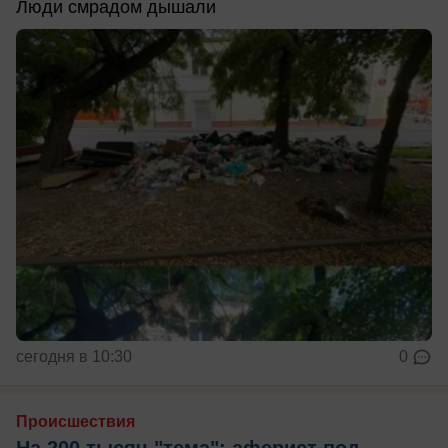
Люди смрадом дышали
сегодня в 10:30
0
Происшествия
На 200 тысяч "тема": аферист под