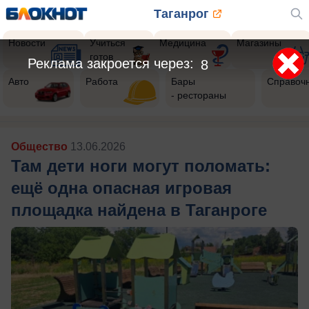
Таганрог
Новости
Учиться
Медицина
Магазины
готов
Реклама закроется через:
6
Авто
Работа
Бары
Справоч
- рестораны
Общество
13.06.2026
Там дети ноги могут поломать:
ещё одна опасная игровая
площадка найдена в Таганроге