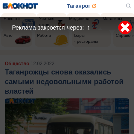
Таганрог
Новости
Учиться
Медицина
Магазины
готов
Авто
Работа
Бары
Справоч
- рестораны
Общество
12.02.2022
Таганрожцы снова оказались
самыми недовольными работой
властей