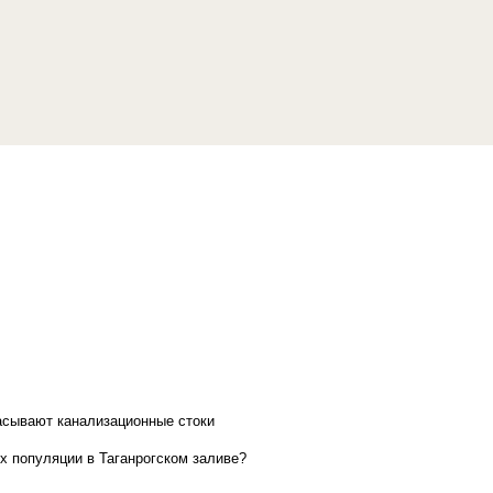
асывают канализационные стоки
х популяции в Таганрогском заливе?