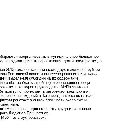
собираются реорганизовать в муниципальное бюджетное
му вынудили принять нарастающие долги предприятия, а
ря 2013 года составляла около двух миллионов рублей.
жбы Ростовской области вынесено решение об изъятии
ении выделения субсидий на их содержание.
ие работ по благоустройству и озеленению города.
 участия в конкурсах руководство МУПа занижает
бытков и, по прогнозам, к разорению предприятия.
зеленых насаждений в Таганроге, а также оказывает
риятии работает в общей сложности около сотни
еизвестным.
ого меньше расходов на оплату труда и налоговые
нрога Людмила Пришпетная.
 МБУ «Благоустройство».