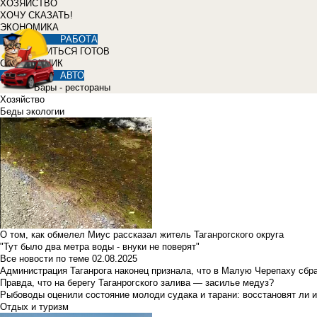
ХОЗЯЙСТВО
ХОЧУ СКАЗАТЬ!
ЭКОНОМИКА
РАБОТА
УЧИТЬСЯ ГОТОВ
СПРАВОЧНИК
АВТО
Бары - рестораны
Хозяйство
Беды экологии
О том, как обмелел Миус рассказал житель Таганрогского округа
"Тут было два метра воды - внуки не поверят"
Все новости по теме
02.08.2025
Администрация Таганрога наконец признала, что в Малую Черепаху сбр
Правда, что на берегу Таганрогского залива — засилье медуз?
Рыбоводы оценили состояние молоди судака и тарани: восстановят ли и
Отдых и туризм