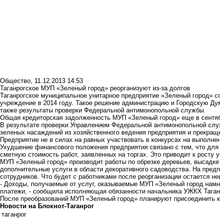
Общество
,
11.12.2013 14:53
Таганрогское МУП «Зеленый город» реорганизуют из-за долгов
Таганрогское муниципальное унитарное предприятие «Зеленый город» 
учреждение в 2014 году. Такое решение администрацию и Городскую Ду
также результаты проверки Федеральной антимонопольной службы.
Общая кредиторская задолженность МУП «Зеленый город» еще в сентяб
В результате проверки Управлением Федеральной антимонопольной слу
зеленых насаждений из хозяйственного ведения предприятия и прекращ
Предприятие не в силах на равных участвовать в конкурсах на выполнен
Ухудшение финансового положения предприятия связано с тем, что для
сметную стоимость работ, заявленных на торгах. Это приводит к росту у
МУП «Зеленый город» производит работы по обрезке деревьев, высадке 
дополнительные услуги в области декоративного садоводства. На предп
сотрудников. Что будет с работниками после реорганизации остается н
- Доходы, получаемые от услуг, оказываемые МУП «Зеленый город намн
платежи, - сообщила исполняющая обязанности начальника УЖКХ Тага
После преобразований МУП «Зеленый город» планируют присоединить к
Новости на Блoкнoт-Таганрог
таганрог