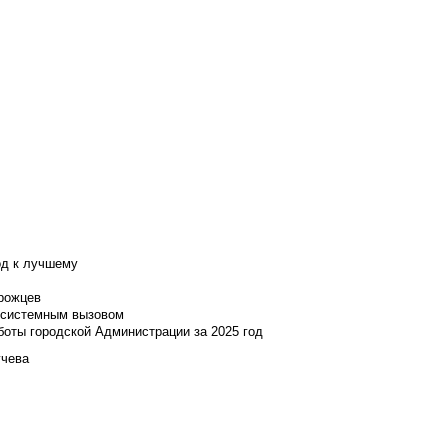
од к лучшему
нрожцев
и системным вызовом
боты городской Администрации за 2025 год
учева