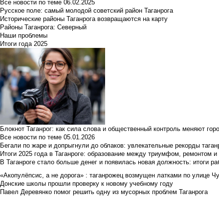
Все новости по теме
06.02.2025
Русское поле: самый молодой советский район Таганрога
Исторические районы Таганрога возвращаются на карту
Районы Таганрога: Северный
Наши проблемы
Итоги года 2025
Блокнот Таганрог: как сила слова и общественный контроль меняют гор
Все новости по теме
05.01.2026
Бегали по жаре и допрыгнули до облаков: увлекательные рекорды тага
Итоги 2025 года в Таганроге: образование между триумфом, ремонтом 
В Таганроге стало больше денег и появилась новая должность: итоги ра
«Акопулёпсис, а не дорога» : таганрожец возмущен латками по улице Ч
Донские школы прошли проверку к новому учебному году
Павел Деревянко помог решить одну из мусорных проблем Таганрога