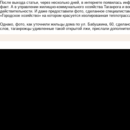
После выхода статьи, через несколько дней, в интернете появилась инф
факт. А в управлении жилищно-коммунального хозяйства Таганрога и во
действительности. И даже предоставили фото, сделанное специалиста
«Городское хозяйство» на котором красуется изолированная теплотрасс
Однако, фото, как уточнили жильцы дома по ул. Бабушкина, 60, сделано
слов, таганрожцы удивленные такой открытой лжи, прислали дополните