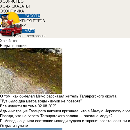
ХОЗЯЙСТВО
ХОЧУ СКАЗАТЬ!
ЭКОНОМИКА
РАБОТА
УЧИТЬСЯ ГОТОВ
СПРАВОЧНИК
АВТО
Бары - рестораны
Хозяйство
Беды экологии
О том, как обмелел Миус рассказал житель Таганрогского округа
"Тут было два метра воды - внуки не поверят"
Все новости по теме
02.08.2025
Администрация Таганрога наконец признала, что в Малую Черепаху сбр
Правда, что на берегу Таганрогского залива — засилье медуз?
Рыбоводы оценили состояние молоди судака и тарани: восстановят ли и
Отдых и туризм