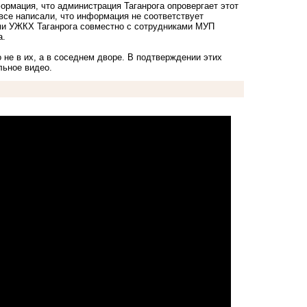
ормация, что администрация Таганрога опровергает этот
все написали, что информация не соответствует
ми УЖКХ Таганрога совместно с сотрудниками МУП
а.
 не в их, а в соседнем дворе. В подтверждении этих
льное видео.