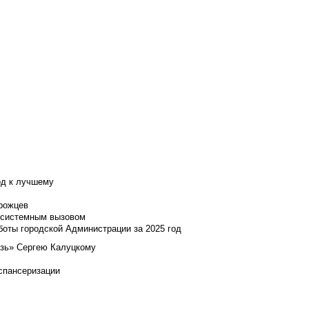
од к лучшему
нрожцев
и системным вызовом
боты городской Администрации за 2025 год
язь» Сергею Калуцкому
испансеризации