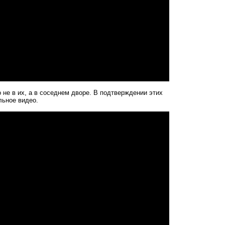
 не в их, а в соседнем дворе. В подтверждении этих
льное видео.