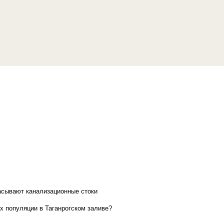
асывают канализационные стоки
х популяции в Таганрогском заливе?