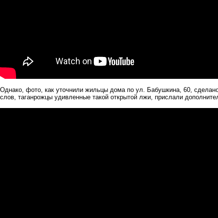
Однако, фото, как уточнили жильцы дома по ул. Бабушкина, 60, сделано
слов, таганрожцы удивленные такой открытой лжи, прислали дополните