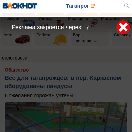
Таганрог
Новости
Учиться
Медицина
Магазины
готов
Реклама закроется через:
6
Авто
Работа
Бары
Справоч
- рестораны
теплотрасса
Общество
Всё для таганрожцев: в пер. Каркасном
оборудованы пандусы
Пожелания горожан учтены