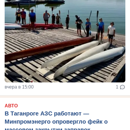
вчера в 15:00
1
АВТО
В Таганроге АЗС работают —
Минпромэнерго опровергло фейк о
массовом закрытии заправок