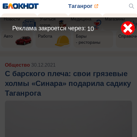
Таганрог
Новости
Учиться
Медицина
Магазины
готов
Реклама закроется через:
7
Авто
Работа
Бары
Справоч
- рестораны
Общество
30.12.2021
С барского плеча: свои грязевые
холмы «Синара» подарила садику
Таганрога