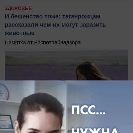
ЗДОРОВЬЕ
И бешенство тоже: таганрожцам
рассказали чем их могут заразить
животные
Памятка от Роспотребнадзора