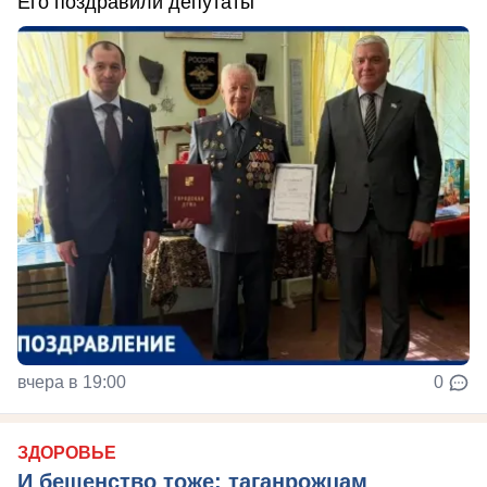
Его поздравили депутаты
вчера в 19:00
0
ЗДОРОВЬЕ
И бешенство тоже: таганрожцам