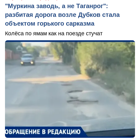
"Муркина заводь, а не Таганрог":
разбитая дорога возле Дубков стала
объектом горького сарказма
Колёса по ямам как на поезде стучат