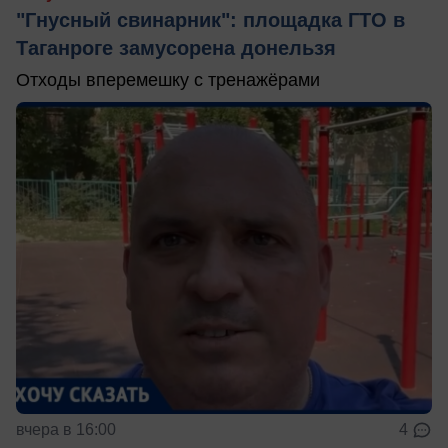
"Гнусный свинарник": площадка ГТО в
Таганроге замусорена донельзя
Отходы вперемешку с тренажёрами
вчера в 16:00
4