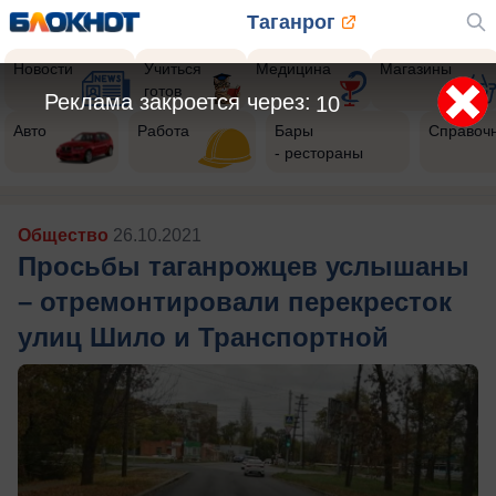
Таганрог
Новости
Учиться
Медицина
Магазины
готов
Реклама закроется через:
7
Авто
Работа
Бары
Справоч
- рестораны
Общество
26.10.2021
Просьбы таганрожцев услышаны
– отремонтировали перекресток
улиц Шило и Транспортной