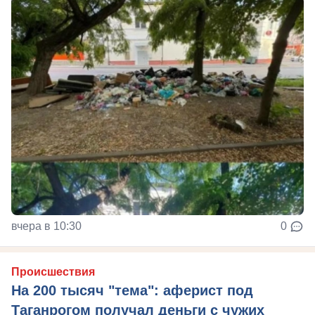
вчера в 10:30
0
Происшествия
На 200 тысяч "тема": аферист под
Таганрогом получал деньги с чужих