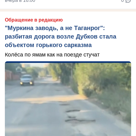
вчера в 16:00
0
Обращение в редакцию
"Муркина заводь, а не Таганрог":
разбитая дорога возле Дубков стала
объектом горького сарказма
Колёса по ямам как на поезде стучат