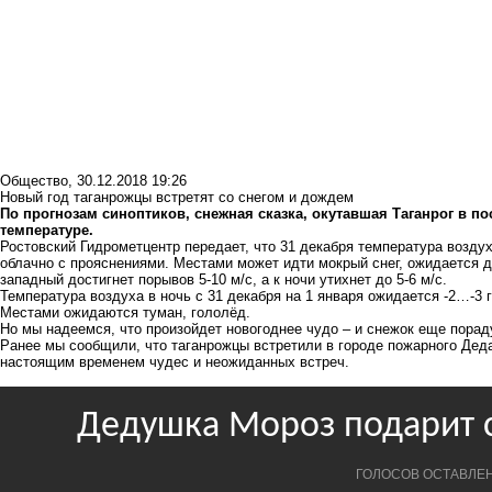
Общество
,
30.12.2018 19:26
Новый год таганрожцы встретят со снегом и дождем
По прогнозам синоптиков, снежная сказка, окутавшая Таганрог в п
температуре.
Ростовский Гидрометцентр передает, что 31 декабря температура возду
облачно с прояснениями. Местами может идти мокрый снег, ожидается д
западный достигнет порывов 5-10 м/с, а к ночи утихнет до 5-6 м/с.
Температура воздуха в ночь с 31 декабря на 1 января ожидается -2…-3 г
Местами ожидаются туман, гололёд.
Но мы надеемся, что произойдет новогоднее чудо – и снежок еще пораду
Ранее мы сообщили, что таганрожцы встретили в городе пожарного Деда
настоящим
временем чудес
и неожиданных встреч.