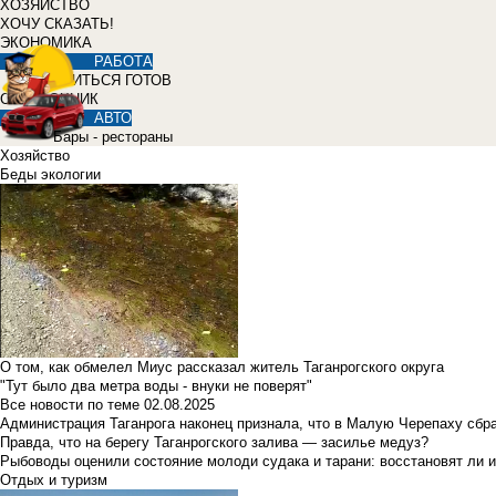
ХОЗЯЙСТВО
ХОЧУ СКАЗАТЬ!
ЭКОНОМИКА
РАБОТА
УЧИТЬСЯ ГОТОВ
СПРАВОЧНИК
АВТО
Бары - рестораны
Хозяйство
Беды экологии
О том, как обмелел Миус рассказал житель Таганрогского округа
"Тут было два метра воды - внуки не поверят"
Все новости по теме
02.08.2025
Администрация Таганрога наконец признала, что в Малую Черепаху сбр
Правда, что на берегу Таганрогского залива — засилье медуз?
Рыбоводы оценили состояние молоди судака и тарани: восстановят ли и
Отдых и туризм