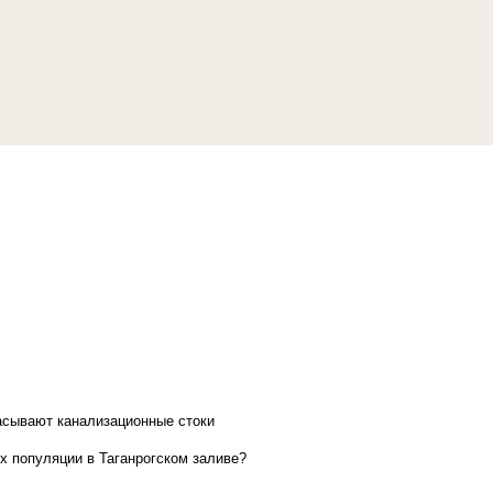
асывают канализационные стоки
х популяции в Таганрогском заливе?