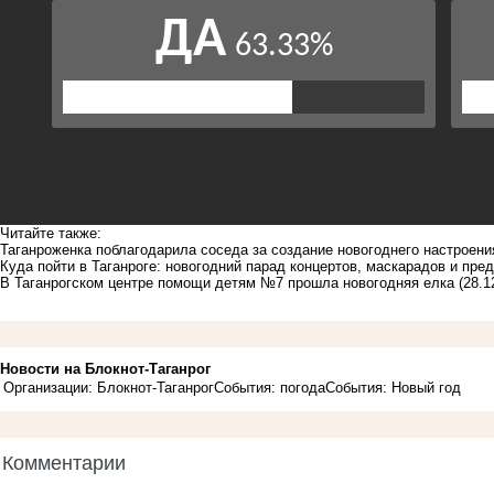
Читайте также:
Таганроженка поблагодарила соседа за создание новогоднего настроени
Куда пойти в Таганроге: новогодний парад концертов, маскарадов и пр
В Таганрогском центре помощи детям №7 прошла новогодняя елка
(28.1
Новости на Блoкнoт-Таганрог
Организации: Блокнот-Таганрог
События: погода
События: Новый год
Комментарии