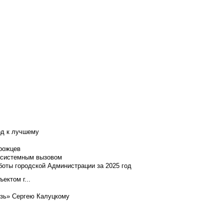
од к лучшему
нрожцев
и системным вызовом
боты городской Администрации за 2025 год
ектом г...
язь» Сергею Калуцкому