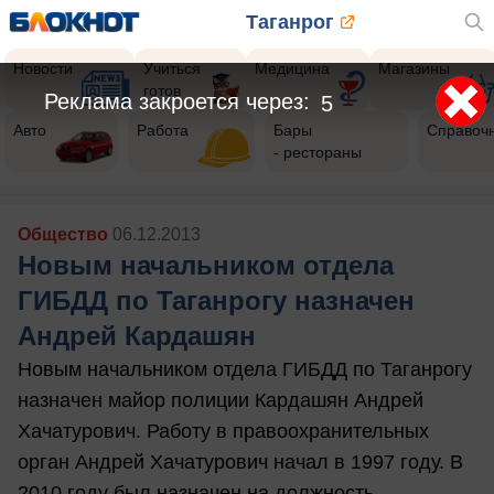
Таганрог
Новости
Учиться
Медицина
Магазины
готов
Реклама закроется через:
3
Авто
Работа
Бары
Справоч
- рестораны
Общество
06.12.2013
Новым начальником отдела
ГИБДД по Таганрогу назначен
Андрей Кардашян
Новым начальником отдела ГИБДД по Таганрогу
назначен майор полиции Кардашян Андрей
Хачатурович. Работу в правоохранительных
орган Андрей Хачатурович начал в 1997 году. В
2010 году был назначен на должность