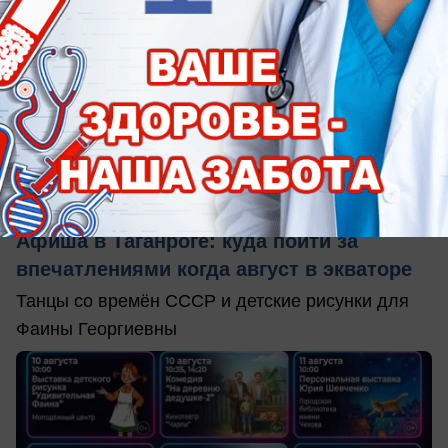
сегодня в 11:00
1
Афиша
Афиша в Таганроге: куда пойти за
впечатлениями когда август в экваторе
Танцы со времён СССР и детские рисунки для
Фаины Георгиевны