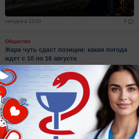
сегодня в 12:00
0
Общество
Жара чуть сдаст позиции: какая погода
ждет с 10 по 16 августа
Таганрожцам рассказали о погоде с 10 по 16
авугста.