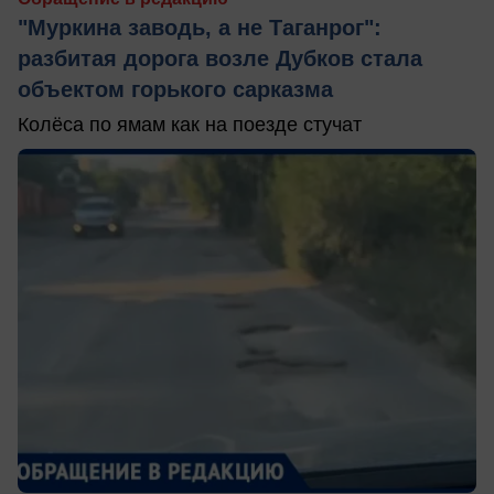
"Муркина заводь, а не Таганрог":
разбитая дорога возле Дубков стала
объектом горького сарказма
Колёса по ямам как на поезде стучат