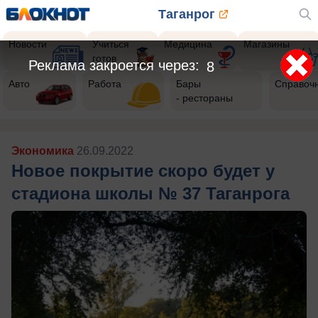
Таганрог
Новости
Учиться
Медицина
Магазины
готов
Реклама закроется через:
6
Авто
Работа
Бары
Справоч
- рестораны
Экономика
26.09.2022
Новое покрытие скоро будет у
стадиона школы № 37 Таганрога