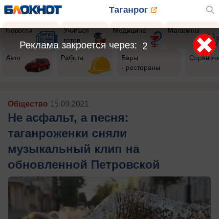
Таганрог
Новости
Учиться
Медицина
Магазины
готов
Авто
Работа
Бары
Справоч
- рестораны
Общество
15.09.2021
Не асфальт, а песня:
таганроженки сняли
музыкальный клип на
обновленной Петровской