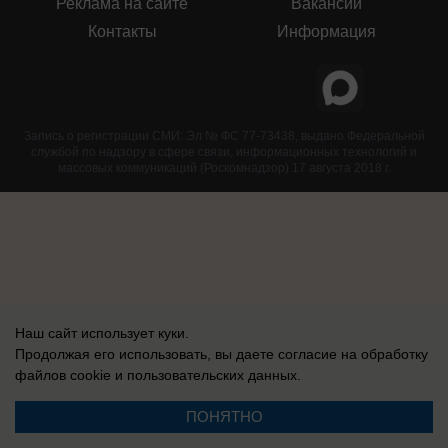
Реклама на сайте
Вакансии
Контакты
Информация
Запись о регистрации СМИ: Эл № ФС 77-73438, выдано Федеральной
службой по надзору в сфере связи, информационных технологий и
массовых коммуникаций (Роскомнадзор) 17 августа 2018 г.
Наш сайт использует куки.
Продолжая его использовать, вы даете согласие на обработку
файлов cookie
и пользовательских данных.
ПОНЯТНО