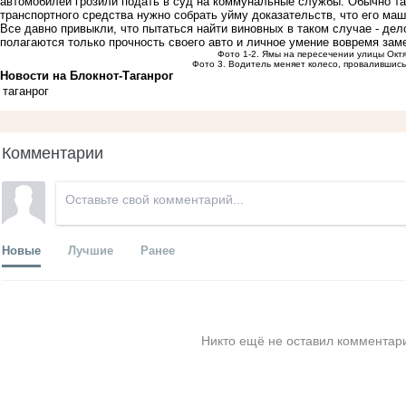
автомобилей грозили подать в суд на коммунальные службы. Обычно та
транспортного средства нужно собрать уйму доказательств, что его ма
Все давно привыкли, что пытаться найти виновных в таком случае - дел
полагаются только прочность своего авто и личное умение вовремя зам
Фото 1-2. Ямы на пересечении улицы Октя
Фото 3. Водитель меняет колесо, провалившись
Новости на Блoкнoт-Таганрог
таганрог
Комментарии
Новые
Лучшие
Ранее
Никто ещё не оставил комментари