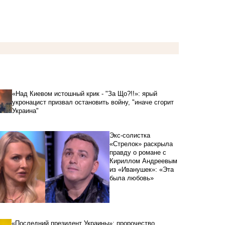
«Над Киевом истошный крик - "За Що?!!»: ярый
укронацист призвал остановить войну, "иначе сгорит
Украина"
Экс-солистка
«Стрелок» раскрыла
правду о романе с
Кириллом Андреевым
из «Иванушек»: «Эта
была любовь»
«Последний президент Украины»: пророчество