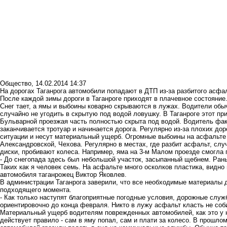
Общество
,
14.02.2014 14:37
На дорогах Таганрога автомобили попадают в ДТП из-за разбитого асфа
После каждой зимы дороги в Таганроге приходят в плачевное состояние
Снег тает, а ямы и выбоины коварно скрываются в лужах. Водители обы
случайно не угодить в скрытую под водой ловушку. В Таганроге этот пр
Бульварной проезжая часть полностью скрыта под водой. Водитель факти
заканчивается тротуар и начинается дорога. Регулярно из-за плохих до
ситуации и несут материальный ущерб. Огромные выбоины на асфальте 
Александровской, Чехова. Регулярно в местах, где разбит асфальт, с
диски, пробивают колеса. Например, яма на 3-м Малом проезде смогла
- До снегопада здесь был небольшой участок, засыпанный щебнем. Рань
Таких как я человек семь. На асфальте много осколков пластика, видно
автомобиля таганрожец Виктор Яковлев.
В администрации Таганрога заверили, что все необходимые материалы д
подходящего момента.
- Как только наступят благоприятные погодные условия, дорожные служб
ориентировочно до конца февраля. Никто в лужу асфальт класть не соб
Материальный ущерб водителям поврежденных автомобилей, как это у на
действует правило - сам в яму попал, сам и плати за колесо. В прошло