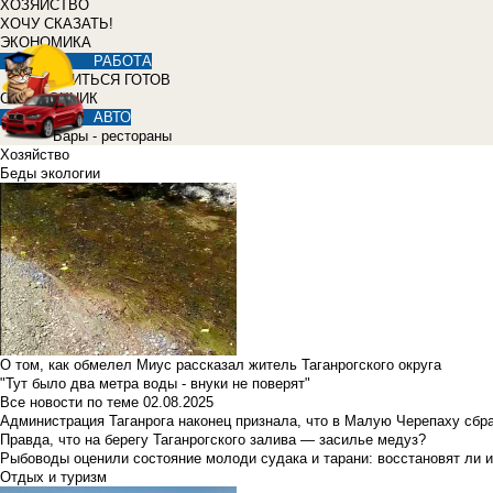
ХОЗЯЙСТВО
ХОЧУ СКАЗАТЬ!
ЭКОНОМИКА
РАБОТА
УЧИТЬСЯ ГОТОВ
СПРАВОЧНИК
АВТО
Бары - рестораны
Хозяйство
Беды экологии
О том, как обмелел Миус рассказал житель Таганрогского округа
"Тут было два метра воды - внуки не поверят"
Все новости по теме
02.08.2025
Администрация Таганрога наконец признала, что в Малую Черепаху сбр
Правда, что на берегу Таганрогского залива — засилье медуз?
Рыбоводы оценили состояние молоди судака и тарани: восстановят ли и
Отдых и туризм