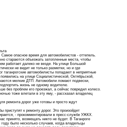
льта
. Самое опасное время для автомобилистов - оттепель.
чно стараются объезжать затопленные места, чтобы
ием работает далеко не везде. На улице Большой
чески не видит не только разметки, но и где
рог таганрогские автомобилисты попадают в неприятные
появились на улице Социалистической, Октябрьской,
лучаются мелкие ДТП. Автомобили ломают подвески,
 подпортить жизнь не одному водителю.
ше без проблем его проезжал, а сейчас повредил колесо.
 ночью тоже влетали в эту яму, - рассказал владелец
ля ремонта дорог уже готовы и просто ждут
ы приступят к ремонту дорог. Это произойдет
ирается, - прокомментировали в пресс-службе УЖКХ.
с принято, возмещать никто не будет. В Таганроге
м году было несколько случаев, когда владельцы