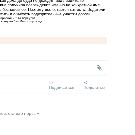
кие дела до суда не доходят, ведь водителю
шина получила повреждения именно на конкретной яме.
о бесполезное. Поэтому все остается как есть. Водители
етить и объехать подозрительные участки дороги.
брьской и 2-го переулка
 в яму на 3-м Малом проезде.
Подписаться
Поделиться
ев, станьте первым.