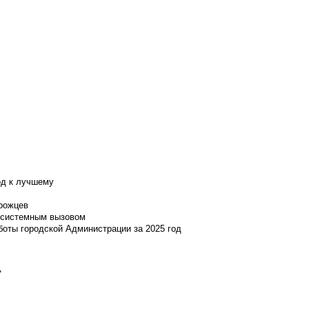
од к лучшему
нрожцев
и системным вызовом
боты городской Администрации за 2025 год
»