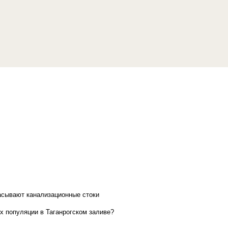
асывают канализационные стоки
х популяции в Таганрогском заливе?