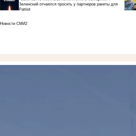
Зеленский отчаялся просить у партнеров ракеты для
Patriot
Новости СМИ2